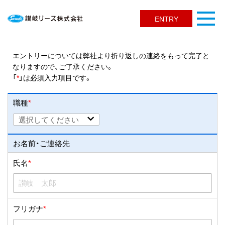
ENTRY
会社を知る
仕事を紐解く
ABOUT US
OUR WORK
エントリーについては弊社より折り返しの連絡をもって完了と
なりますので、ご了承ください。
先輩の声
よくある質問
「
*
」は必須入力項目です。
STAFF
Q&A
職種
*
お知らせ
採用情報
NEWS
RECRUIT
お名前・ご連絡先
香川県高松市一宮町903番地1
087-885-3388
氏名
*
TEL
月曜日～金曜日 8：30～17：30
※採用問い合わせ窓口
フリガナ
*
コーポレートサイト